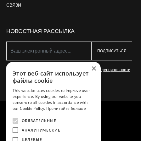
СВЯЗИ
НОВОСТНАЯ РАССЫЛКА
ПОДПИСАТЬСЯ
×
Я согласен с
Условиями
и
Политикой конфиденциальности
Этот веб-сайт использует
файлы cookie
This website uses cookies to improve user
experience. By using our website you
consent to all cookies in accordance with
our Cookie Policy.
Прочитайте больше
ОБЯЗАТЕЛЬНЫЕ
АНАЛИТИЧЕСКИЕ
АВТОРСКОЕ ПРАВО © 2026 MEA NATURA
CREATED WITH ♥ BY DARKPONY
ЦЕЛЕВЫЕ