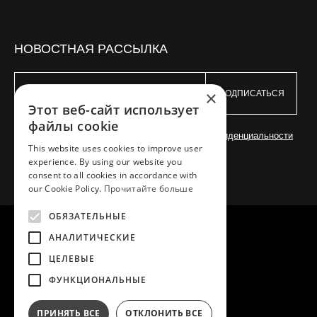
НОВОСТНАЯ РАССЫЛКА
×
ПОДПИСАТЬСЯ
Этот веб-сайт использует
файлы cookie
Я согласен с
Условиями
и
Политикой конфиденциальности
This website uses cookies to improve user
experience. By using our website you
consent to all cookies in accordance with
our Cookie Policy.
Прочитайте больше
ОБЯЗАТЕЛЬНЫЕ
АНАЛИТИЧЕСКИЕ
ЦЕЛЕВЫЕ
АВТОРСКОЕ ПРАВО © 2026 MEA NATURA
ФУНКЦИОНАЛЬНЫЕ
CREATED WITH ♥ BY DARKPONY
ПРИНЯТЬ ВСЕ
ОТКЛОНИТЬ ВСЕ