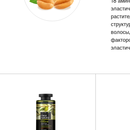
18 амин
эласти
растите
структу
волосы,
фактор
эластич