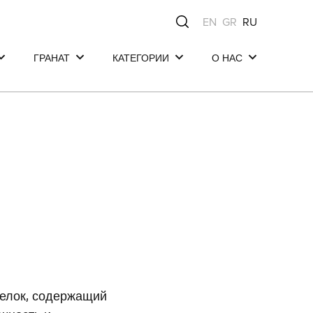
EN
GR
RU
ГРАНАТ
КАТЕГОРИИ
О НАС
Волосы
Волосы
Mea Natura - Родо
из Средиземноморь
Тело
Тело
Составы наших
Лицо
Лицо
средств
Наши обязательств
Состав
белок, содержащий