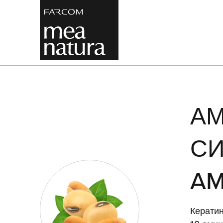
А
СИ
AM
Кератин