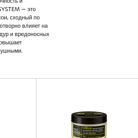
очность и
YSTEM — это
сои, сходный по
готворно влияет на
едур и вредоносных
повышает
слушными.