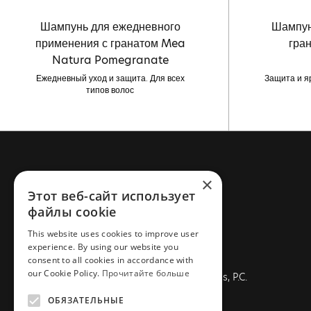
Шампунь для ежедневного
Шампун
применения с гранатом Mea
гра
Natura Pomegranate
Ежедневный уход и защита. Для всех
Защита и я
типов волос
×
СВЯЖИТЕСЬ FARCOM
Этот веб-сайт использует
файлы cookie
Телефон: +30 2310 837 077
This website uses cookies to improve user
Электронная почта:
experience. By using our website you
info@farcommeanatura.gr
consent to all cookies in accordance with
our Cookie Policy.
Прочитайте больше
Адрес: Industrial Area New Redestos, P.C.
57001, Thessaloniki, Greece
ОБЯЗАТЕЛЬНЫЕ