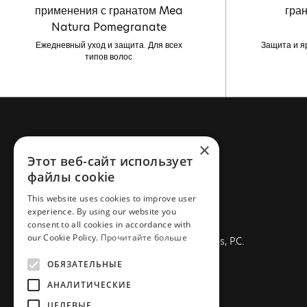
применения с гранатом Mea
гра
Natura Pomegranate
Ежедневный уход и защита. Для всех
Защита и я
типов волос
×
СВЯЖИТЕСЬ FARCOM
Этот веб-сайт использует
файлы cookie
Телефон: +30 2310 837 077
This website uses cookies to improve user
Электронная почта:
experience. By using our website you
info@farcommeanatura.gr
consent to all cookies in accordance with
our Cookie Policy.
Прочитайте больше
Адрес: Industrial Area New Redestos, P.C.
57001, Thessaloniki, Greece
ОБЯЗАТЕЛЬНЫЕ
АНАЛИТИЧЕСКИЕ
ЦЕЛЕВЫЕ