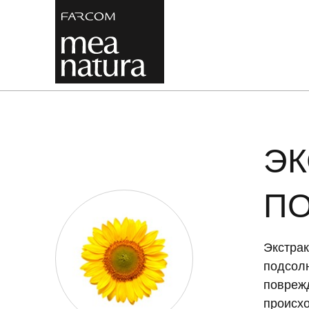
ЭК
П
Экстрак
подсол
повреж
происхо