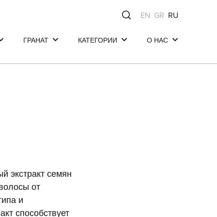
EN
GR
RU
ГРАНАТ
КАТЕГОРИИ
О НАС
Волосы
Волосы
Mea Natura - Родо
из Средиземноморь
Тело
Тело
Составы наших
Лицо
Лицо
средств
Наши обязательств
Состав
ый экстракт семян
волосы от
типа и
акт способствует